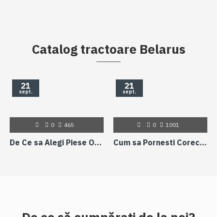
Catalog tractoare Belarus
21
21
sept.
sept.
0
465
0
1001
De Ce sa Alegi Piese Originale pentru Tractorul Tau
Cum sa Pornesti Corect un Tractor si De Ce Rodajul Este Crucial pentru Motor